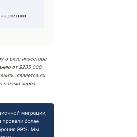
еннолетних
у о визе инвестора
анию от $235 000.
енить, является ли
 с нами через
ционной миграции,
 провели более
брения 99%. Мы