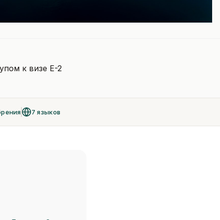
пом к визе E-2
брения
7 языков