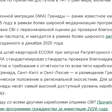
зой по прибытии доступом в 147 стран мира, включая
онной миграции (IMA) Гренады — ранее известное как
25 году в рамках более широкой модернизации програ
явки CBI с первоначальной оценки до проверки благо
и паспорта, и находится в рамках более широкого
ре
созданного в декабре 2025 года.
а штаб-квартирой ECCIRA при запуске Регуляторного 
IRA стандартизировал стандарты проверки благонадё
тов и требования к отчётности по всем пяти карибск
Гренада, Сент-Китс и Сент-Люсия — и размещение Гре
нческое положение в региональной экосистеме. Для з
ренады несёт самый высокий доступный уровень кариб
ду.
аду со всеми другими карибскими опциями CBI?
Прочит
им программам гражданства за инвестиции 2026 года.