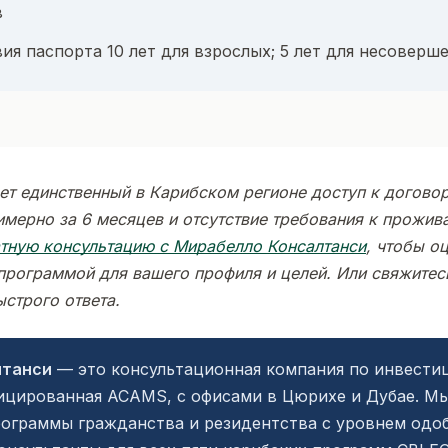
в
ия паспорта 10 лет для взрослых; 5 лет для несоверш
ет единственный в Карибском регионе доступ к договор
имерно за 6 месяцев и отсутствие требования к прожив
атную консультацию с Мирабелло Консалтанси
, чтобы оц
рограммой для вашего профиля и целей. Или свяжитесь
ыстрого ответа.
лтанси
— это консультационная компания по инвести
ицированная ACAMS, с офисами в Цюрихе и Дубае. Мы
рограммы гражданства и резидентства с уровнем одо