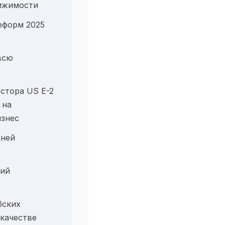
вижимости
еформ 2025
всю
стора US E-2
 на
изнес
дней
ий
бских
качестве