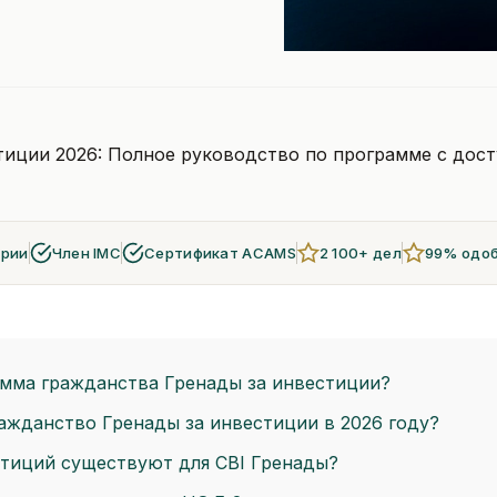
иции 2026: Полное руководство по программе с досту
арии
Член IMC
Сертификат ACAMS
2 100+ дел
99% одо
амма гражданства Гренады за инвестиции?
ажданство Гренады за инвестиции в 2026 году?
стиций существуют для CBI Гренады?