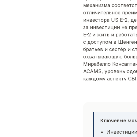
механизма соответст
отличительное преим
инвестора US E-2, д
за инвестиции не пр
E-2 и жить и работа
с доступом в Шенген
братьев и сестёр и с
охватывающую больше
Мирабелло Консалтан
ACAMS, уровень одоб
каждому аспекту CBI
Ключевые мом
Инвестиции