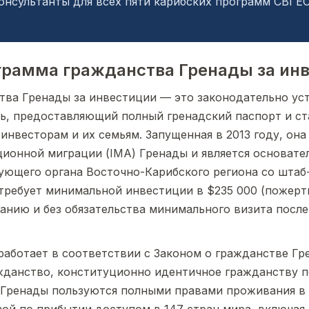
нсультанты для всех пяти карибских программ CBI E
ограмма гражданства Гренады за ин
тва Гренады за инвестиции — это законодательно ус
ь, предоставляющий полный гренадский паспорт и ст
нвесторам и их семьям. Запущенная в 2013 году, она
ионной миграции (IMA) Гренады и является основат
ующего органа Восточно-Карибского региона со штаб
требует минимальной инвестиции в $235 000 (пожерт
анию и без обязательства минимального визита после
аботает в соответствии с Законом о гражданстве Гр
жданство, конституционно идентичное гражданству 
 Гренады пользуются полными правами проживания в 