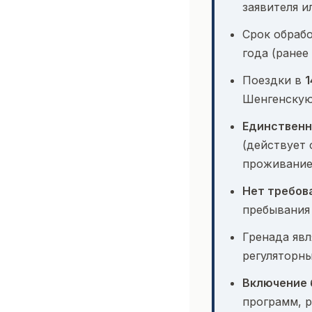
заявителя и
Срок обраб
года (ранее
Поездки в
1
Шенгенскую
Единственн
(действует 
проживание
Нет требов
пребывания 
Гренада яв
регуляторны
Включение 
программ, 