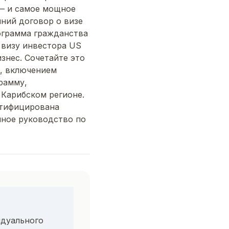
 — и самое мощное
ний договор о визе
рограмма гражданства
 визу инвестора US
знес. Сочетайте это
ю, включением
грамму,
 Карибском регионе.
ртифицирована
лное руководство по
дуального