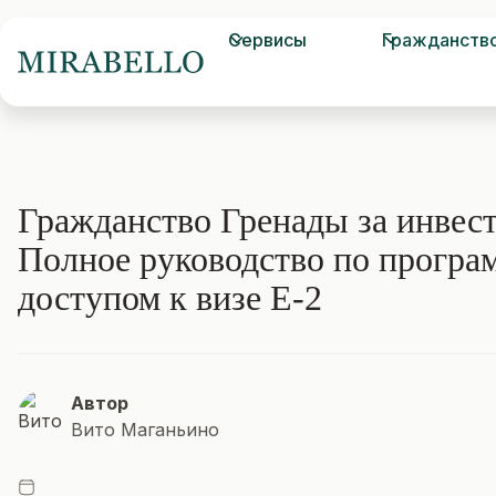
Сервисы
Гражданств
Гражданство Гренады за инвес
Полное руководство по програ
доступом к визе E-2
Автор
Вито Маганьино