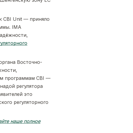
 Шенгенскую зону ЕС
 CBI Unit — приняло
ммы. IMA
надёжности,
гуляторного
органа Восточно-
жности,
им программам CBI —
надой регулятора
аявителей это
ского регуляторного
айте наше полное