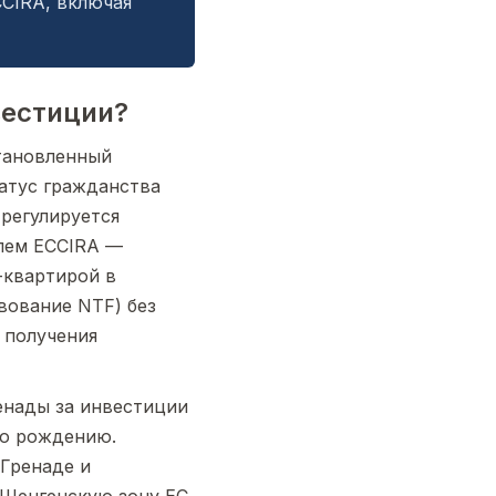
CCIRA, включая
вестиции?
тановленный
атус гражданства
 регулируется
елем ECCIRA —
-квартирой в
вование NTF) без
 получения
енады за инвестиции
по рождению.
Гренаде и