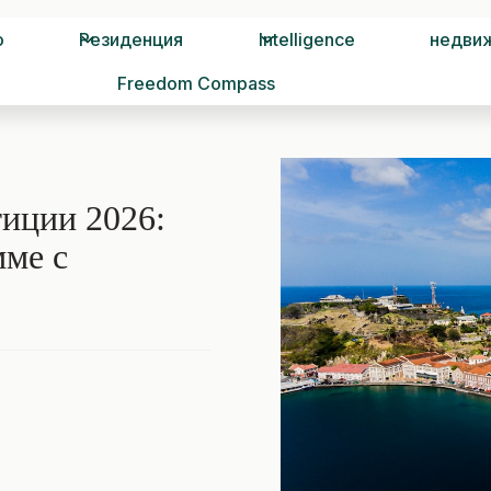
о
Резиденция
Intelligence
недви
Freedom Compass
тиции 2026:
мме с