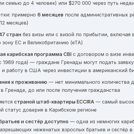
ли семью до 4 человек) или $270 000 через путь нед
отки: примерно
6 месяцев
после административных р
 12 месяцев)
47 стран
без визы или с визой по прибытии, включая 
 зону ЕС и Великобританию (eTA)
ая карибская программа CBI
с договором о визе инве
с 1989 года) — граждане Гренады могут подать заявку
 и работу в США через инвестиции в американский б
ания к проживанию
— нет минимального количества 
в Гренаде, до или после получения гражданства
ляется
страной штаб-квартиры ECCIRA
— самый высок
й статус доверия в Карибском регионе
братьев и сестёр доступно
— одна из немногих кари
разрешающих неженатых взрослых братьев и сестёр в 