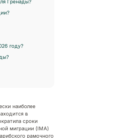
для Гренады?
ции?
026 году?
ады?
ески наиболее
находится в
ократила сроки
ной миграции (IMA)
арибского рамочного