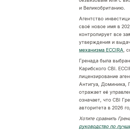
безвизовым или с ви
и Великобританию.
Агентство инвестици
своё новое имя в 20
контролирует все за
утверждения и выдач
механизма ECCIRA
, 
Гренада была выбран
Карибского CBI. ECC
лицензирование аген
Антигуа, Доминика, 
отражает её управле
означает, что CBI Г
авторитета в 2026 го
Хотите сравнить Грен
руководство по лучш