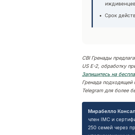
иждивенце
Срок действ
CBI Гренады предлага
US E-2, обработку пр
Запишитесь на беспл
Гренада подходящей п
Telegram для более б
Мирабелло Конса
член IMC и сертиф
250 семей через п