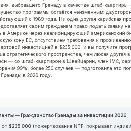
вия, выбравшего Гренаду в качестве штаб-квартиры
ущество программы остаётся неизменным: двусторон
ействующий с 1989 года. Ни одна другая карибская п
едоставляет своим гражданам право подать заявку на
ть в Америке через квалифицирующий американский би
скую зону ЕС, отсутствием требования к проживани
тартовой инвестицией в $235 000, и вы получите про
 стратегического пространства, чем любая другая в
си — со штаб-квартирой в Швейцарии, член IMC, се
рения 99%, более 250 случаев — подготовила это по
 Гренады в 2026 году.
енты — Гражданство Гренады за инвестиции 2026
 от
$235 000
(пожертвование NTF, покрывает индиви