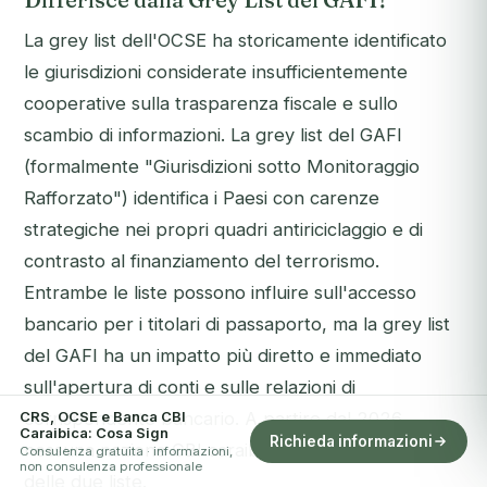
La grey list dell'OCSE ha storicamente identificato
le giurisdizioni considerate insufficientemente
cooperative sulla trasparenza fiscale e sullo
scambio di informazioni. La grey list del GAFI
(formalmente "Giurisdizioni sotto Monitoraggio
Rafforzato") identifica i Paesi con carenze
strategiche nei propri quadri antiriciclaggio e di
contrasto al finanziamento del terrorismo.
Entrambe le liste possono influire sull'accesso
bancario per i titolari di passaporto, ma la grey list
del GAFI ha un impatto più diretto e immediato
sull'apertura di conti e sulle relazioni di
CRS, OCSE e Banca CBI
corrispondente bancario. A partire dal 2026,
Caraibica: Cosa Sign
Richieda informazioni
nessuna nazione CBI caraibica è inserita in nessuna
Consulenza gratuita · informazioni,
non consulenza professionale
delle due liste.