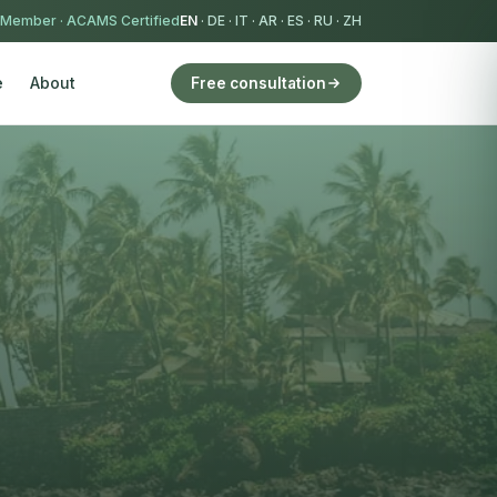
 Member
·
ACAMS Certified
EN
·
DE
·
IT
·
AR
·
ES
·
RU
·
ZH
e
About
Free consultation