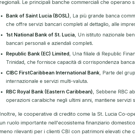
regionali. Le principali banche commerciali che operano su
Bank of Saint Lucia (BOSL)
, La più grande banca comme
che offre servizi bancari completi al dettaglio, alle imprese
1st National Bank of St. Lucia
, Un istituto nazionale be
bancari personali e aziendali completi.
Republic Bank (EC) Limited
, Una filiale di Republic Fin
Trinidad, che fornisce capacità di corrispondenza bancar
CIBC FirstCaribbean International Bank
, Parte del gru
internazionale e servizi multi-valuta.
RBC Royal Bank (Eastern Caribbean)
, Sebbene RBC abb
operazioni caraibiche negli ultimi anni, mantiene servizi 
Inoltre, le cooperative di credito come la St. Lucia Co-o
un ruolo importante nell'ecosistema finanziario domesti
meno rilevanti per i clienti CBI con patrimoni elevati che