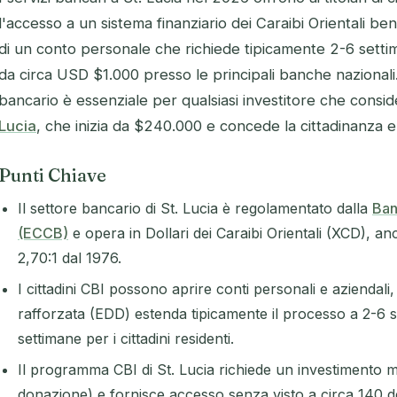
l'accesso a un sistema finanziario dei Caraibi Orientali b
di un conto personale che richiede tipicamente 2-6 settim
da circa USD $1.000 presso le principali banche naziona
bancario è essenziale per qualsiasi investitore che conside
Lucia
, che inizia da $240.000 e concede la cittadinanza e
Punti Chiave
Il settore bancario di St. Lucia è regolamentato dalla
Ban
(ECCB)
e opera in Dollari dei Caraibi Orientali (XCD), a
2,70:1 dal 1976.
I cittadini CBI possono aprire conti personali e aziendali
rafforzata (EDD) estenda tipicamente il processo a 2-6 se
settimane per i cittadini residenti.
Il programma CBI di St. Lucia richiede un investimento 
donazione) e fornisce accesso senza visto a circa 140 de