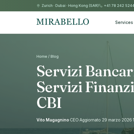
Zurich
·
Dubai
·
Hong Kong (SAR)
+41 78 242 524
Services
Home / Blog
Servizi Bancari
Servizi Finanzi
CBI
Vito Magagnino
·
CEO
·
Aggiornato 29 marzo 2026
·