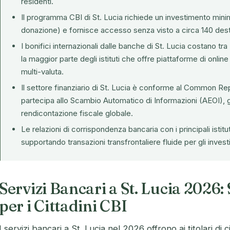
residenti.
Il programma CBI di St. Lucia richiede un investimento min
donazione) e fornisce accesso senza visto a circa 140 dest
I bonifici internazionali dalle banche di St. Lucia costano 
la maggior parte degli istituti che offre piattaforme di onli
multi-valuta.
Il settore finanziario di St. Lucia è conforme al Common R
partecipa allo Scambio Automatico di Informazioni (AEOI), 
rendicontazione fiscale globale.
Le relazioni di corrispondenza bancaria con i principali istitu
supportando transazioni transfrontaliere fluide per gli investi
Servizi Bancari a St. Lucia 2026: 
per i Cittadini CBI
I servizi bancari a St. Lucia nel 2026 offrono ai titolari di