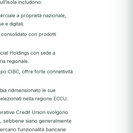
ll'isola includono:
rciale a proprietà nazionale,
 e digitali.
n consolidato con prodotti
ancial Holdings con sede a
ia regionale.
ppo CIBC, offre forte connettività
ia ridimensionato le sue
selezionati nella regione ECCU.
perative Credit Union svolgono
co, sebbene siano generalmente
 cercano funzionalità bancarie