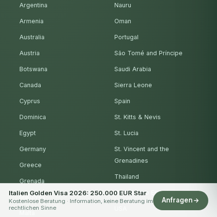
Argentina
Nauru
Armenia
Oman
Australia
Portugal
Austria
São Tomé and Príncipe
Botswana
Saudi Arabia
Canada
Sierra Leone
Cyprus
Spain
Dominica
St. Kitts & Nevis
Egypt
St. Lucia
Germany
St. Vincent and the
Grenadines
Greece
Thailand
Grenada
Italien Golden Visa 2026: 250.000 EUR Star
United Arab Emirates
Maldives
Anfragen
Kostenlose Beratung · Information, keine Beratung im
rechtlichen Sinne
USA
Malta