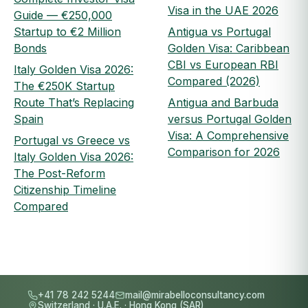
Visa in the UAE 2026
Guide — €250,000
Startup to €2 Million
Antigua vs Portugal
Bonds
Golden Visa: Caribbean
CBI vs European RBI
Italy Golden Visa 2026:
Compared (2026)
The €250K Startup
Route That’s Replacing
Antigua and Barbuda
Spain
versus Portugal Golden
Visa: A Comprehensive
Portugal vs Greece vs
Comparison for 2026
Italy Golden Visa 2026:
The Post-Reform
Citizenship Timeline
Compared
+41 78 242 5244
mail@mirabelloconsultancy.com
Switzerland
·
U.A.E.
·
Hong Kong (SAR)