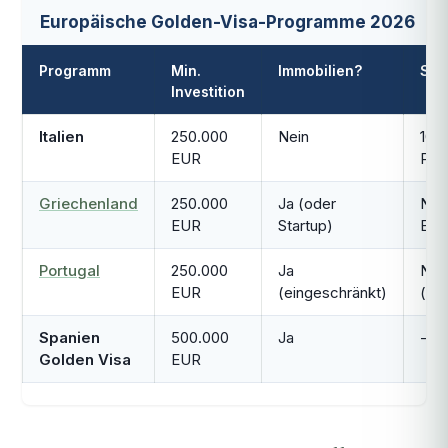
Europäische Golden-Visa-Programme 2026
Programm
Min.
Immobilien?
Ste
Investition
Italien
250.000
Nein
100
EUR
Pau
Griechenland
250.000
Ja (oder
Non
EUR
Startup)
EU
Portugal
250.000
Ja
NHR
EUR
(eingeschränkt)
(mod
Spanien
500.000
Ja
-
Golden Visa
EUR