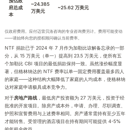
预估政
~24.385
府总成
~25.62 万美元
万美元
本
仅政府费用。应付迈雷贝洛咨询的专业咨询费另计。费用可能变动
——请始终向您的授权顾问确认当前费率。
NTF 捐款已于 2024 年 7 月作为加勒比谅解备忘录的一部
分，从 15 万美元（单一）提高到 23.5 万美元，使所有五
个加勒比 CBI 项目的最低捐款保持一致。虽然涨价幅度显
著，但格林纳达的 NTF 费率以单一固定费用覆盖最多四人
的家庭——这种结构大幅降低了家庭的人均成本，使格林纳
达对家庭申请极具成本竞争力。
对于
房地产路线
，最低房产投资额为 27 万美元，投资于经
批准的开发项目。除房产成本外，申请、办理、尽职调查、
护照和宣誓费用与上述费率相同。房产通常需持有至少五年
才能转售。受管理的酒店项目在持有期间可能提供 4-5%
的年租金收益。