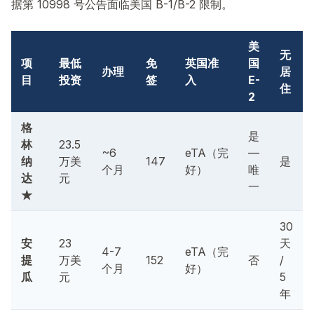
据第 10998 号公告面临美国 B-1/B-2 限制。
美
无
项
最低
免
英国准
国
办理
居
目
投资
签
入
E-
住
2
格
是
林
23.5
~6
eTA（完
—
纳
万美
147
是
个月
好）
唯
达
元
一
★
30
安
23
天
4-7
eTA（完
提
万美
152
否
/
个月
好）
瓜
元
5
年