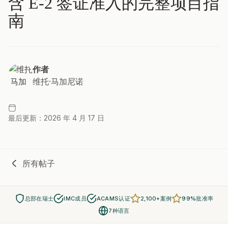
含 E-2 签证准入的完整项目指
南
作者
维托·马加尼诺
最后更新：2026 年 4 月 17 日
所有帖子
总部在瑞士
IMC成员
ACAMS认证
2,100+案例
99%批准率
7种语言