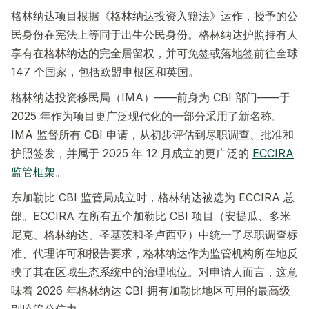
格林纳达项目根据《格林纳达投资入籍法》运作，授予的公
民身份在宪法上等同于出生公民身份。格林纳达护照持有人
享有在格林纳达的完全居留权，并可免签或落地签前往全球
147 个国家，包括欧盟申根区和英国。
格林纳达投资移民局（IMA）——前身为 CBI 部门——于
2025 年作为项目更广泛现代化的一部分采用了新名称。
IMA 监督所有 CBI 申请，从初步评估到尽职调查、批准和
护照签发，并属于 2025 年 12 月成立的更广泛的
ECCIRA
监管框架
。
东加勒比 CBI 监管局成立时，格林纳达被选为 ECCIRA 总
部。ECCIRA 在所有五个加勒比 CBI 项目（安提瓜、多米
尼克、格林纳达、圣基茨和圣卢西亚）中统一了尽职调查标
准、代理许可和报告要求，格林纳达作为监管机构所在地反
映了其在区域生态系统中的治理地位。对申请人而言，这意
味着 2026 年格林纳达 CBI 拥有加勒比地区可用的最高级
别监管公信力。