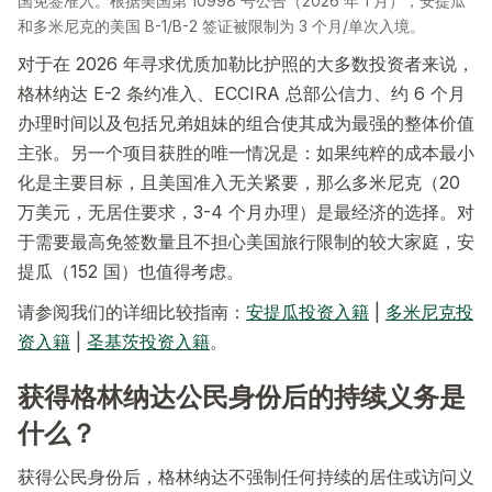
国免签准入。根据美国第 10998 号公告（2026 年 1 月），安提瓜
和多米尼克的美国 B-1/B-2 签证被限制为 3 个月/单次入境。
对于在 2026 年寻求优质加勒比护照的大多数投资者来说，
格林纳达 E-2 条约准入、ECCIRA 总部公信力、约 6 个月
办理时间以及包括兄弟姐妹的组合使其成为最强的整体价值
主张。另一个项目获胜的唯一情况是：如果纯粹的成本最小
化是主要目标，且美国准入无关紧要，那么多米尼克（20
万美元，无居住要求，3-4 个月办理）是最经济的选择。对
于需要最高免签数量且不担心美国旅行限制的较大家庭，安
提瓜（152 国）也值得考虑。
请参阅我们的详细比较指南：
安提瓜投资入籍
|
多米尼克投
资入籍
|
圣基茨投资入籍
。
获得格林纳达公民身份后的持续义务是
什么？
获得公民身份后，格林纳达不强制任何持续的居住或访问义