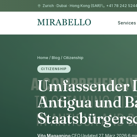
Zurich
·
Dubai
·
Hong Kong (SAR)
+41 78 242 524
Services
Home / Blog / Citizenship
CITIZENSHIP
Umfassender L
Antigua und B
Staatsbürgers
Vito Magagnino
·
CEO
·
Updated 27. März 2026
·
6 mi