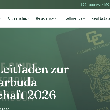
4
99% approval ·
IMC
Citizenship
Residency
Intelligence
Real Estat
eitfaden zur
arbuda
chaft 2026
n read