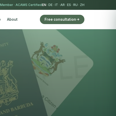
 Member
·
ACAMS Certified
EN
·
DE
·
IT
·
AR
·
ES
·
RU
·
ZH
e
About
Free consultation