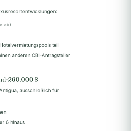
uxusresortentwicklungen:
e ab)
otelvermietungspools teil
einen anderen CBI-Antragsteller
Fund-260.000 $
ntigua, ausschließlich für
nen
er 6 hinaus