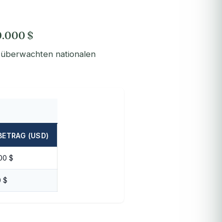
0.000 $
h überwachten nationalen
BETRAG (USD)
00 $
0 $