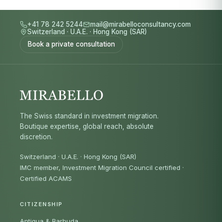
+41 78 242 5244
mail@mirabelloconsultancy.com
Switzerland
·
U.A.E.
·
Hong Kong (SAR)
Book a private consultation
The Swiss standard in investment migration.
Boutique expertise, global reach, absolute
discretion.
Switzerland · U.A.E. · Hong Kong (SAR)
IMC member, Investment Migration Council certified
·
Certified ACAMS
CITIZENSHIP
Antigua & Barbuda