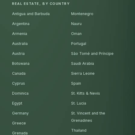
REAL ESTATE, BY COUNTRY
Antigua and Barbuda
Montenegro
Argentina
Nauru
Armenia
Oman
Australia
Portugal
Austria
São Tomé and Príncipe
Botswana
Saudi Arabia
Canada
Sierra Leone
Cyprus
Spain
Dominica
St. Kitts & Nevis
Egypt
St. Lucia
Germany
St. Vincent and the
Grenadines
Greece
Thailand
Grenada