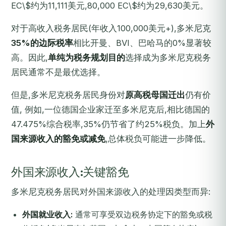
EC\$约为11,111美元,80,000 EC\$约为29,630美元。
对于高收入税务居民(年收入100,000美元+),多米尼克
35%的边际税率
相比开曼、BVI、巴哈马的0%显著较
高。因此,
单纯为税务规划目的
选择成为多米尼克税务
居民通常不是最优选择。
但是,多米尼克税务居民身份对
原高税母国迁出
仍有价
值, 例如,一位德国企业家迁至多米尼克后,相比德国的
47.475%综合税率,35%仍节省了约25%税负。加上
外
国来源收入的豁免或减免
,总体税负可能进一步降低。
外国来源收入:关键豁免
多米尼克税务居民对外国来源收入的处理因类型而异:
外国就业收入:
通常可享受双边税务协定下的豁免或税