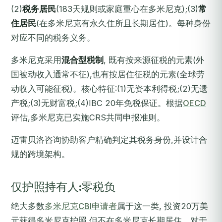
(2)
税务居民
(183天规则或家庭重心在多米尼克);(3)
常
住居民
(在多米尼克有永久住所且长期居住)。每种身份
对应不同的税务义务。
多米尼克采用
混合型税制
, 既有按来源征税的元素(外
国被动收入通常不征),也有按居住征税的元素(全球劳
动收入可能征税)。核心特征:(1)无资本利得税;(2)无遗
产税;(3)无财富税;(4)IBC 20年免税保证。根据
OECD
评估,多米尼克已实施CRS共同申报准则。
迈雷贝洛咨询协助客户精确判定其税务身份,并设计合
规的跨境架构。
仅护照持有人:零税负
绝大多数
多米尼克CBI申请者
属于这一类, 投资20万美
元获得多米尼克护照,但不在多米尼克长期居住。对于