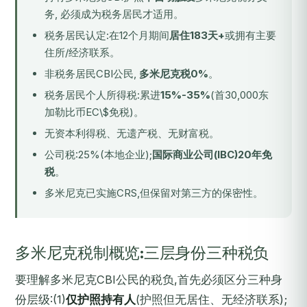
务, 必须成为税务居民才适用。
税务居民认定:在12个月期间
居住183天+
或拥有主要
住所/经济联系。
非税务居民CBI公民,
多米尼克税0%
。
税务居民个人所得税:累进
15%-35%
(首30,000东
加勒比币EC\$免税)。
无资本利得税、无遗产税、无财富税。
公司税:25%(本地企业);
国际商业公司(IBC)20年免
税
。
多米尼克已实施CRS,但保留对第三方的保密性。
多米尼克税制概览:三层身份三种税负
要理解多米尼克CBI公民的税负,首先必须区分三种身
份层级:(1)
仅护照持有人
(护照但无居住、无经济联系);