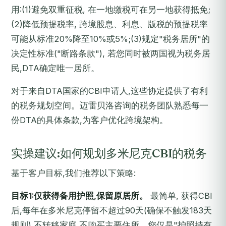
用:(1)避免双重征税, 在一地缴税可在另一地获得抵免;
(2)降低预提税率, 跨境股息、利息、版税的预提税率
可能从标准20%降至10%或5%;(3)规定"税务居所"的
决定性标准("断路条款"), 若您同时被两国视为税务居
民,DTA确定唯一居所。
对于来自DTA国家的CBI申请人,这些协定提供了有利
的税务规划空间。迈雷贝洛咨询的税务团队熟悉每一
份DTA的具体条款,为客户优化跨境架构。
实操建议:如何规划多米尼克CBI的税务
基于客户目标,我们推荐以下策略:
目标1:仅获得备用护照,保留原居所。
最简单, 获得CBI
后,每年在多米尼克停留不超过90天(确保不触发183天
规则),不转移家庭,不购买主要住所。您仅是"护照持有