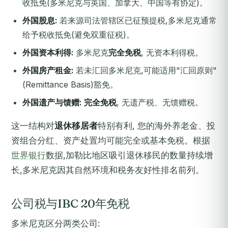
收抵免(多米尼克与英国、加拿大、中国等有协定)。
外国股息:
若来源司法管辖区已征预提税,多米尼克通常
给予税收抵免(避免双重征税)。
外国资本利得:
多米尼克
完全免税
, 无资本利得税。
外国房产租金:
若未汇回多米尼克,可能适用"汇回原则"
(Remittance Basis)豁免。
外国遗产与馈赠:
完全免税
, 无遗产税、无馈赠税。
这一结构对
退休移居者
特别有利, 您的海外养老金、投
资组合分红、资产处置均可能完全或基本免税。根据
世界银行
数据,加勒比地区吸引退休移民的数量持续增
长,多米尼克因其自然环境和税务友好性排名前列。
公司税与IBC 20年免税
多米尼克区分两类公司: