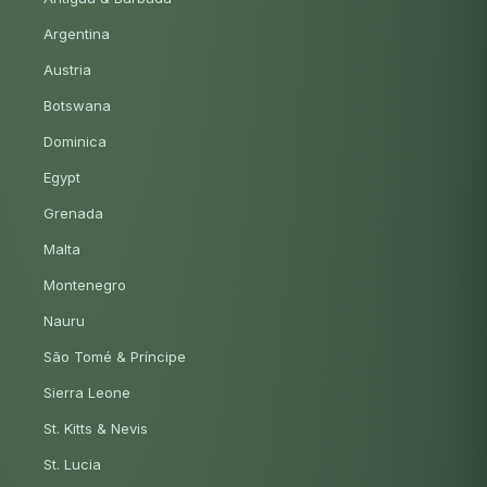
Argentina
Austria
Botswana
Dominica
Egypt
Grenada
Malta
Montenegro
Nauru
São Tomé & Príncipe
Sierra Leone
St. Kitts & Nevis
St. Lucia